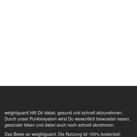
weightguard hilft Dir dabei, gesund und schnell abzunehmen.
Durch unser Punktesystem wirst Du wesentlich bewusster essen,
gesünder leben und dabei auch noch schnell abnehmen.
Das Beste an weightguard: Die Nutzung ist 100% kostenlos!