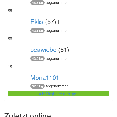
abgenommen
45.5 kg
08
Eklis
(57)
abgenommen
43.1 kg
09
beawiebe
(61)
abgenommen
43.0 kg
10
Mona1101
abgenommen
37.6 kg
Alle Mitglieder anzeigen
Zuletzt online