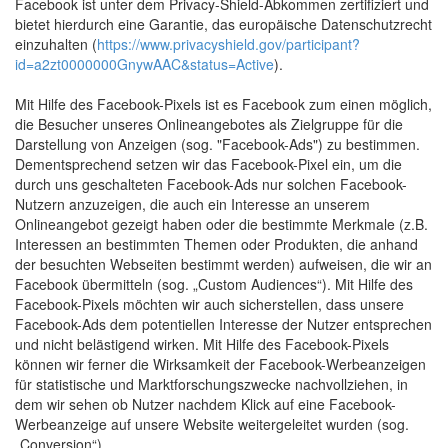
Facebook ist unter dem Privacy-Shield-Abkommen zertifiziert und
bietet hierdurch eine Garantie, das europäische Datenschutzrecht
einzuhalten (
https://www.privacyshield.gov/participant?
id=a2zt0000000GnywAAC&status=Active
).
Mit Hilfe des Facebook-Pixels ist es Facebook zum einen möglich,
die Besucher unseres Onlineangebotes als Zielgruppe für die
Darstellung von Anzeigen (sog. "Facebook-Ads") zu bestimmen.
Dementsprechend setzen wir das Facebook-Pixel ein, um die
durch uns geschalteten Facebook-Ads nur solchen Facebook-
Nutzern anzuzeigen, die auch ein Interesse an unserem
Onlineangebot gezeigt haben oder die bestimmte Merkmale (z.B.
Interessen an bestimmten Themen oder Produkten, die anhand
der besuchten Webseiten bestimmt werden) aufweisen, die wir an
Facebook übermitteln (sog. „Custom Audiences“). Mit Hilfe des
Facebook-Pixels möchten wir auch sicherstellen, dass unsere
Facebook-Ads dem potentiellen Interesse der Nutzer entsprechen
und nicht belästigend wirken. Mit Hilfe des Facebook-Pixels
können wir ferner die Wirksamkeit der Facebook-Werbeanzeigen
für statistische und Marktforschungszwecke nachvollziehen, in
dem wir sehen ob Nutzer nachdem Klick auf eine Facebook-
Werbeanzeige auf unsere Website weitergeleitet wurden (sog.
„Conversion“).