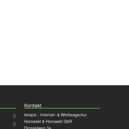
Kontakt
terapix - Internet- & Werbeagentur
Horowski & Horowski GbR
Drosselweg 3a