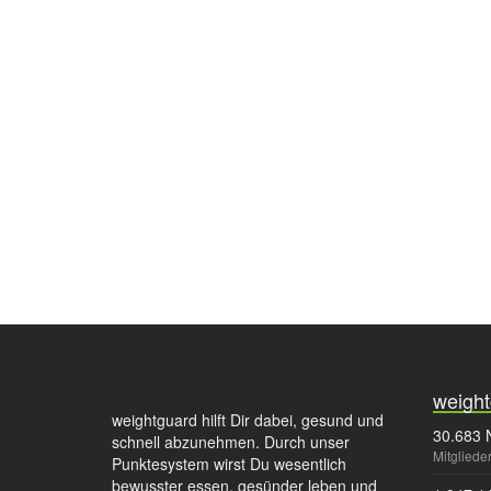
weight
weightguard hilft Dir dabei, gesund und
30.683 
schnell abzunehmen. Durch unser
Mitgliede
Punktesystem wirst Du wesentlich
bewusster essen, gesünder leben und