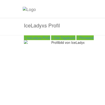
IceLadyxs Profil
IceLadyxs Profil
Diät-Tagebuch
Pinnwand