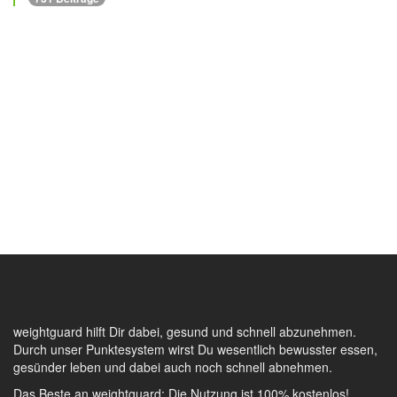
weightguard hilft Dir dabei, gesund und schnell abzunehmen.
Durch unser Punktesystem wirst Du wesentlich bewusster essen,
gesünder leben und dabei auch noch schnell abnehmen.
Das Beste an weightguard: Die Nutzung ist 100% kostenlos!