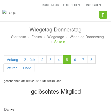
KOSTENLOS REGISTRIEREN
EINLOGGEN
Navig
Wiegetag Donnerstag
Startseite
Forum
Wiegetage
Wiegetag Donnerstag
Seite 5
Anfang
Zurück
2
3
4
5
6
7
8
Weiter
Ende
geschrieben am 09.02.2015 um 09:40 Uhr
gelöschtes Mitglied
376 Beiträge
Danke!