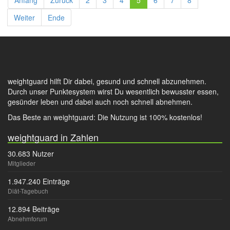
Anfang
Zurück
2
3
4
5
6
7
8
Weiter
Ende
weightguard hilft Dir dabei, gesund und schnell abzunehmen.
Durch unser Punktesystem wirst Du wesentlich bewusster essen,
gesünder leben und dabei auch noch schnell abnehmen.
Das Beste an weightguard: Die Nutzung ist 100% kostenlos!
weightguard in Zahlen
30.683 Nutzer
Mitglieder
1.947.240 Einträge
Diät-Tagebuch
12.894 Beiträge
Abnehmforum