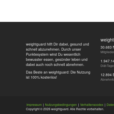
weight
weightguard hilft Dir dabei, gesund und
30.683 
schnell abzunehmen. Durch unser
Mitgliede
Punktesystem wirst Du wesentlich
bewusster essen, gesünder leben und
1.947.1
dabei auch noch schnell abnehmen.
Diät-Tag
Das Beste an weightguard: Die Nutzung
12.894 
ist 100% kostenlos!
Abnehmf
Impressum
|
Nutzungsbedingungen
|
Verhaltenscodex
|
Date
Copyright © 2026 weightguard. Alle Rechte vorbehalten.