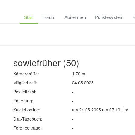
Start
Forum
Abnehmen
Punktesystem
R
sowiefrüher (50)
Körpergröße:
1.79 m
Mitglied seit:
24.05.2025
Postleitzahl:
-
Entferung:
-
Zuletzt online:
am 24.05.2025 um 07:19 Uhr
Diät-Tagebuch:
-
Forenbeiträge:
-