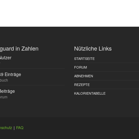
guard in Zahlen
Nützliche Links
Nutzer
STARTSEITE
r
FORUM
49 Einträge
ABNEHMEN
ebuch
REZEPTE
Beiträge
KALORIENTABELLE
orum
nschutz
|
FAQ