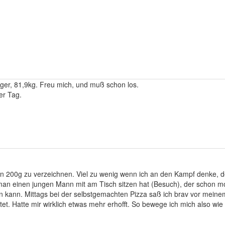
ger, 81,9kg. Freu mich, und muß schon los.
er Tag.
n 200g zu verzeichnen. Viel zu wenig wenn ich an den Kampf denke, de
 man einen jungen Mann mit am Tisch sitzen hat (Besuch), der schon m
n kann. Mittags bei der selbstgemachten Pizza saß ich brav vor mein
ichtet. Hatte mir wirklich etwas mehr erhofft. So bewege ich mich also w