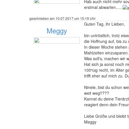
Hab auch nicht mehr sovi
erstmal abwarten......
36 Beiträge
geschrieben am 10.07.2017 um 15:19 Uhr
Guten Tag, ihr Lieben,
Meggy
bin untröstlich, trotz e
die Hoffnung auf, bis z
In dieser Woche stehen a
Mahlzeiten einzusparen.
489 Beiträge
Was soll's, machen wir w
Hat sich ja sonst noch n
100%ig recht, im Alter g
trifft eher auf mich zu. 
Ninele, bist du schon w
weit weg!!???
Kannst du deine Tierärzt
reagiert denn dein Freu
Liebe Grüße und bleibt t
Meggy