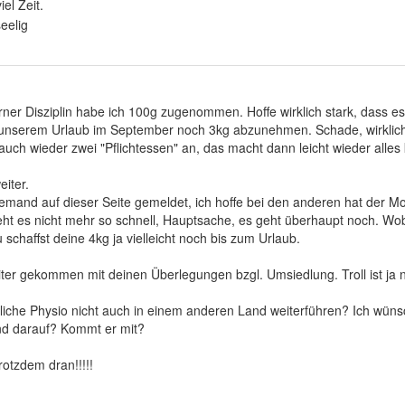
el Zeit.
iserner Disziplin habe ich 100g zugenommen. Hoffe wirklich stark, dass 
u unserem Urlaub im September noch 3kg abzunehmen. Schade, wirklic
uch wieder zwei "Pflichtessen" an, das macht dann leicht wieder alles
eiter.
iemand auf dieser Seite gemeldet, ich hoffe bei den anderen hat der M
eht es nicht mehr so schnell, Hauptsache, es geht überhaupt noch. Wob
Du schaffst deine 4kg ja vielleicht noch bis zum Urlaub.
eiter gekommen mit deinen Überlegungen bzgl. Umsiedlung. Troll ist j
liche Physio nicht auch in einem anderen Land weiterführen? Ich wünsc
nd darauf? Kommt er mit?
rotzdem dran!!!!!