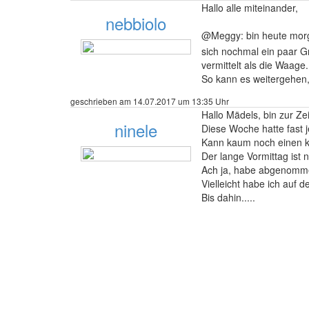
Hallo alle miteinander,
nebbiolo
@Meggy: bin heute morg
sich nochmal ein paar G
vermittelt als die Waage.
130 Beiträge
So kann es weitergehen,bi
geschrieben am 14.07.2017 um 13:35 Uhr
Hallo Mädels, bin zur Zei
ninele
Diese Woche hatte fast 
Kann kaum noch einen k
Der lange Vormittag ist 
Ach ja, habe abgenomme
Vielleicht habe ich auf 
36 Beiträge
Bis dahin.....