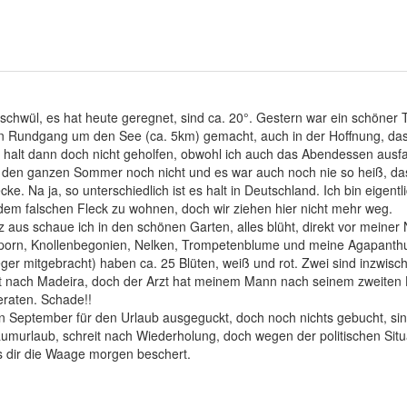
ht schwül, es hat heute geregnet, sind ca. 20°. Gestern war ein schö
 Rundgang um den See (ca. 5km) gemacht, auch in der Hoffnung, dass
 halt dann doch nicht geholfen, obwohl ich auch das Abendessen ausfal
 den ganzen Sommer noch nicht und es war auch noch nie so heiß, dass
ke. Na ja, so unterschiedlich ist es halt in Deutschland. Ich bin eige
em falschen Fleck zu wohnen, doch wir ziehen hier nicht mehr weg.
aus schaue ich in den schönen Garten, alles blüht, direkt vor meiner 
porn, Knollenbegonien, Nelken, Trompetenblume und meine Agapanthu
leger mitgebracht) haben ca. 25 Blüten, weiß und rot. Zwei sind inzwi
 nach Madeira, doch der Arzt hat meinem Mann nach seinem zweiten H
raten. Schade!!
 September für den Urlaub ausgeguckt, doch noch nichts gebucht, sind
aumurlaub, schreit nach Wiederholung, doch wegen der politischen Situ
as dir die Waage morgen beschert.