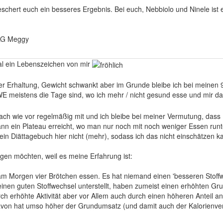
schert euch ein besseres Ergebnis. Bei euch, Nebbiolo und Ninele ist 
 LG Meggy
al ein Lebenszeichen von mir
der Erhaltung, Gewicht schwankt aber im Grunde bleibe ich bei meinen 92
WE meistens die Tage sind, wo ich mehr / nicht gesund esse und mir d
ch wie vor regelmäßig mit und ich bleibe bei meiner Vermutung, dass D
wann ein Plateau erreicht, wo man nur noch mit noch weniger Essen ru
Dein Diättagebuch hier nicht (mehr), sodass ich das nicht einschätzen k
gen möchten, weil es meine Erfahrung ist:
am Morgen vier Brötchen essen. Es hat niemand einen 'besseren Stoff
inen guten Stoffwechsel unterstellt, haben zumeist einen erhöhten Gr
ch erhöhte Aktivität aber vor Allem auch durch einen höheren Anteil 
von hat umso höher der Grundumsatz (und damit auch der Kalorienverb