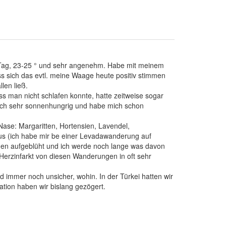
ner Tag, 23-25 ° und sehr angenehm. Habe mit meinem
 sich das evtl. meine Waage heute positiv stimmen
len ließ.
 man nicht schlafen konnte, hatte zeitweise sogar
ntlich sehr sonnenhungrig und habe mich schon
Nase: Margaritten, Hortensien, Lavendel,
s (ich habe mir be einer Levadawanderung auf
schen aufgeblüht und ich werde noch lange was davon
erzinfarkt von diesen Wanderungen in oft sehr
 immer noch unsicher, wohin. In der Türkei hatten wir
ation haben wir bislang gezögert.