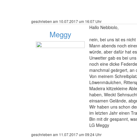
geschrieben am 10.07.2017 um 16:07 Uhr
Hallo Nebbiolo,
Meggy
nein, bei uns ist es nic
Mann abends noch einen
würde, aber dafür hat es
Unwetter gab es bei uns
489 Beiträge
noch eine dicke Federdec
manchmal geärgert, an d
Von meinem Schreibplatz 
Löwenmäulchen, Ritters
Madeira klitzekleine Ab
haben, Weckt Sehnsucht
einsamen Gelände, abge
Wir haben uns schon den
im letzten Jahr einen Tr
Bin mit dir gespannt, w
LG Meggy
geschrieben am 11.07.2017 um 09:24 Uhr