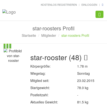
KOSTENLOS REGISTRIEREN
EINLOGGEN
Navig
star-roosters Profil
Startseite
Mitglieder
star-roosters Profil
star-rooster (48)
Körpergröße:
1.78 m
Wiegetag:
Sonntag
Mitglied seit:
23.02.2015
Startgewicht:
78.0 kg
Postleitzahl:
-
Aktuelles Gewicht:
81.5 kg