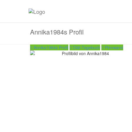
Annika1984s Profil
Annika1984s Profil
Diät-Tagebuch
Pinnwand