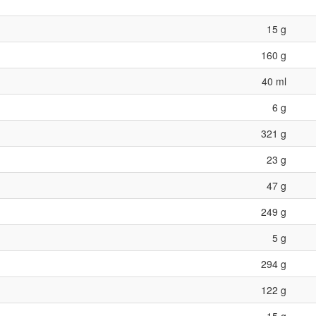
15 g
160 g
40 ml
6 g
321 g
23 g
47 g
249 g
5 g
294 g
122 g