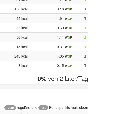
158 kcal
3.16
W
G
P
95 kcal
1.91
W
G
P
33 kcal
0.69
W
G
P
56 kcal
1.11
W
G
P
15 kcal
0.31
W
G
P
243 kcal
4.85
W
G
P
8 kcal
0.15
W
G
P
von 2 Liter/Tag
0%
reguläre und
Bonuspunkte verbleiben
10.89
1.50