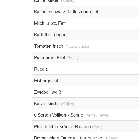
Katzenkinder
(Katjes)
Kaffee, schwarz, fertig zubereitet
Milch, 3,5% Fett
Kartoffeln gegart
Tomaten frisch
(Naturprodukt)
Putenbrust Filet
(Penny)
Rucola
Eisbergsalat
Zwiebel, weiß
Katzenkinder
(Katjes)
6 Sorten Vollkorn- Sonne
(Pema / Rewe)
Philadelphia Kräuter Balance
(Kraft)
Bierschinken Omega 3 fettreduziert
(Edeka)