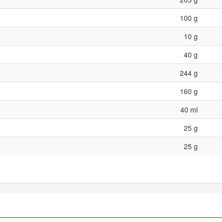
100 g
10 g
40 g
244 g
160 g
40 ml
25 g
25 g