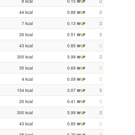
8 kcal
0.15
W
G
P
44 kcal
0.88
W
G
P
7 kcal
0.13
W
G
P
26 kcal
0.51
W
G
P
43 kcal
0.85
W
G
P
300 kcal
5.99
W
G
P
35 kcal
0.69
W
G
P
4 kcal
0.09
W
G
P
154 kcal
3.07
W
G
P
20 kcal
0.41
W
G
P
300 kcal
5.99
W
G
P
43 kcal
0.85
W
G
P
35 kcal
0.70