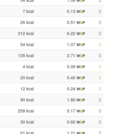
54 kcal
1.08
W
G
P
7 kcal
0.13
W
G
P
26 kcal
0.51
W
G
P
312 kcal
6.22
W
G
P
54 kcal
1.07
W
G
P
135 kcal
2.71
W
G
P
4 kcal
0.09
W
G
P
20 kcal
0.40
W
G
P
12 kcal
0.24
W
G
P
90 kcal
1.80
W
G
P
258 kcal
5.17
W
G
P
30 kcal
0.60
W
G
P
61 kcal
1.21
W
G
P