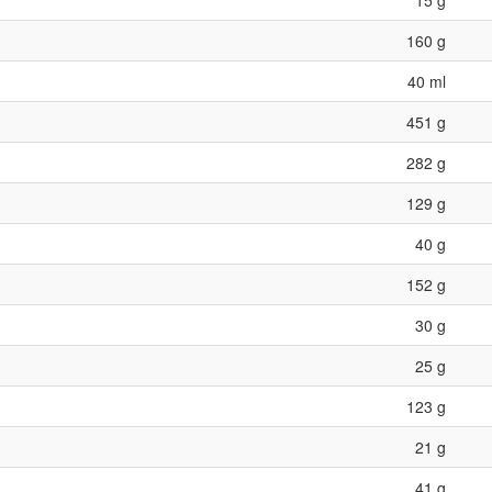
15 g
160 g
40 ml
451 g
282 g
129 g
40 g
152 g
30 g
25 g
123 g
21 g
41 g