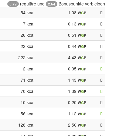
reguläre und
Bonuspunkte verbleiben
5.79
2.64
54 kcal
1.08
W
G
P
7 kcal
0.13
W
G
P
26 kcal
0.51
W
G
P
22 kcal
0.44
W
G
P
222 kcal
4.43
W
G
P
2 kcal
0.05
W
G
P
71 kcal
1.43
W
G
P
70 kcal
1.39
W
G
P
10 kcal
0.20
W
G
P
56 kcal
1.12
W
G
P
128 kcal
2.56
W
G
P