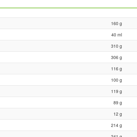
160 g
40 ml
310 g
306 g
116 g
100 g
119 g
89 g
12 g
214 g
241 g