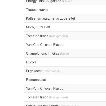
Energy Drink Sugarfree
(Clever)
Traubenzucker
Kaffee, schwarz, fertig zubereitet
Milch, 3,5% Fett
Tomaten frisch
(Naturprodukt)
YumYum Chicken Flavour
Champignons im Glas
(Netto)
Rucola
Ei gekocht
(Naturprodukt)
Romanasalat
YumYum Chicken Flavour
Tomaten frisch
(Naturprodukt)
Salatgurke mit Schale
(Naturprodukt)