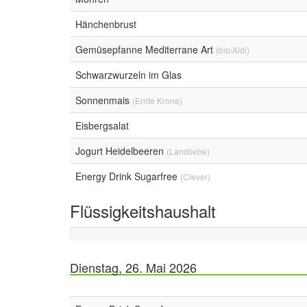
Hänchenbrust
Gemüsepfanne Mediterrane Art
(bio/Aldi)
Schwarzwurzeln im Glas
Sonnenmais
(Ernte Krone)
Eisbergsalat
Jogurt Heidelbeeren
(Landliebe)
Energy Drink Sugarfree
(Clever)
Flüssigkeitshaushalt
Dienstag, 26. Mai 2026