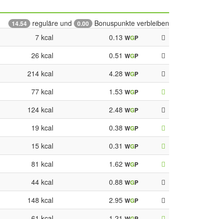
reguläre und
Bonuspunkte verbleiben
14.54
0.00
7 kcal
0.13
W
G
P
26 kcal
0.51
W
G
P
214 kcal
4.28
W
G
P
77 kcal
1.53
W
G
P
124 kcal
2.48
W
G
P
19 kcal
0.38
W
G
P
15 kcal
0.31
W
G
P
81 kcal
1.62
W
G
P
44 kcal
0.88
W
G
P
148 kcal
2.95
W
G
P
61 kcal
1.21
W
G
P