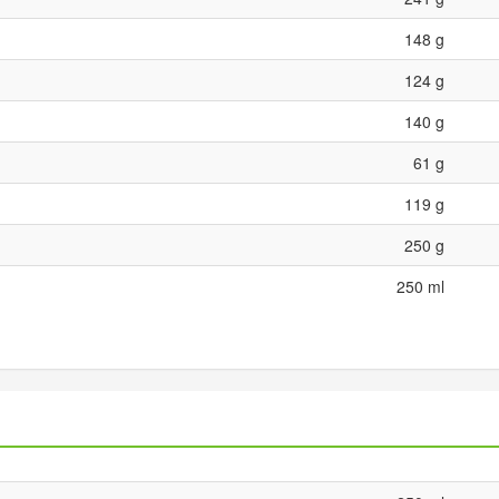
148 g
124 g
140 g
61 g
119 g
250 g
250 ml