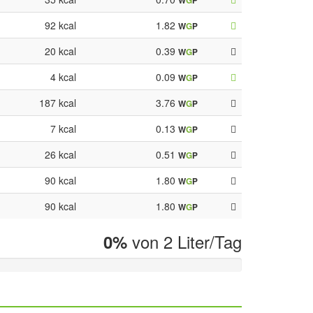
W
G
P
92 kcal
1.82
W
G
P
20 kcal
0.39
W
G
P
4 kcal
0.09
W
G
P
187 kcal
3.76
W
G
P
7 kcal
0.13
W
G
P
26 kcal
0.51
W
G
P
90 kcal
1.80
W
G
P
90 kcal
1.80
W
G
P
von 2 Liter/Tag
0%