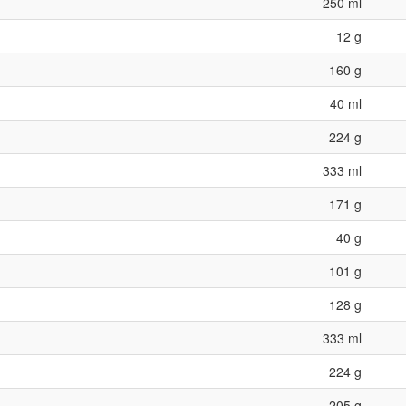
250 ml
12 g
160 g
40 ml
224 g
333 ml
171 g
40 g
101 g
128 g
333 ml
224 g
205 g