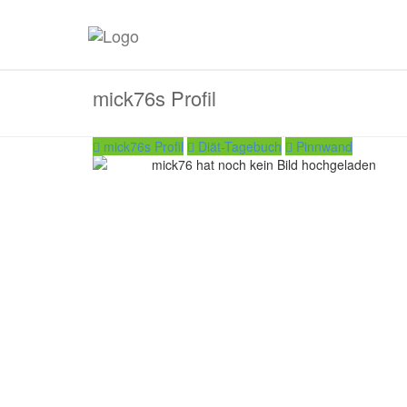
mick76s Profil
mick76s Profil
Diät-Tagebuch
Pinnwand