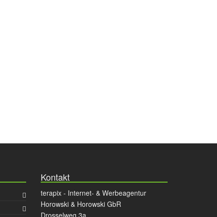
Kontakt
terapix - Internet- & Werbeagentur
Horowski & Horowski GbR
Drosselweg 3a