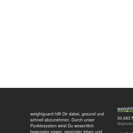
weight
weightguard hilft Dir dabei, gesund und
30.683 
schnell abzunehmen. Durch unser
Mitgliede
Punktesystem wirst Du wesentlich
bewusster essen, gesünder leben und