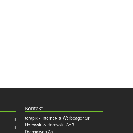
Kontakt
terapix - Internet- & Werbeagentur
Horowski & Horowski GbR
Drosselweg 3a