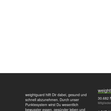
weight
weightguard hilft Dir dabei, gesund und
30.682 
schnell abzunehmen. Durch unser
Mitgliede
Punktesystem wirst Du wesentlich
bewusster essen, gesünder leben und