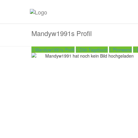
Mandyw1991s Profil
Mandyw1991s Profil
Diät-Tagebuch
Pinnwand
B