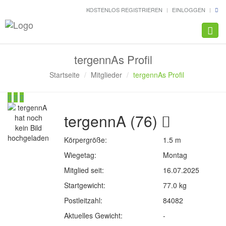
KOSTENLOS REGISTRIEREN
EINLOGGEN
Navig
tergennAs Profil
Startseite
Mitglieder
tergennAs Profil
tergennA (76)
Körpergröße:
1.5 m
Wiegetag:
Montag
Mitglied seit:
16.07.2025
Startgewicht:
77.0 kg
Postleitzahl:
84082
Aktuelles Gewicht:
-