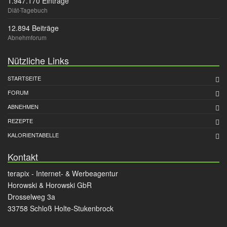
1.947.170 Einträge
Diät-Tagebuch
12.894 Beiträge
Abnehmforum
Nützliche Links
STARTSEITE
FORUM
ABNEHMEN
REZEPTE
KALORIENTABELLE
Kontakt
terapix - Internet- & Werbeagentur
Horowski & Horowski GbR
Drosselweg 3a
33758 Schloß Holte-Stukenbrock