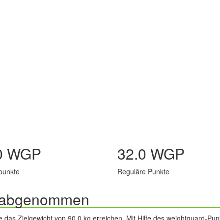
0 WGP
32.0 WGP
punkte
Reguläre Punkte
kg abgenommen
e das Zielgewicht von 90.0 kg erreichen. Mit Hilfe des weightguard-P