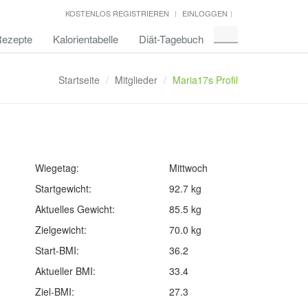
KOSTENLOS REGISTRIEREN
EINLOGGEN
ezepte
Kalorientabelle
Diät-Tagebuch
Startseite
Mitglieder
Maria17s Profil
Wiegetag:
Mittwoch
Startgewicht:
92.7 kg
Aktuelles Gewicht:
85.5 kg
Zielgewicht:
70.0 kg
Start-BMI:
36.2
Aktueller BMI:
33.4
Ziel-BMI:
27.3