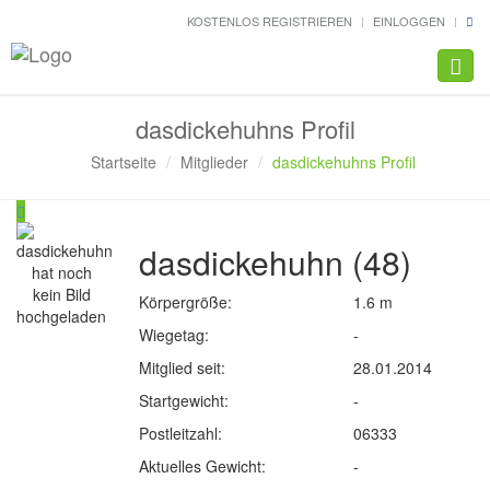
KOSTENLOS REGISTRIEREN
EINLOGGEN
Navig
dasdickehuhns Profil
Startseite
Mitglieder
dasdickehuhns Profil
dasdickehuhn (48)
Körpergröße:
1.6 m
Wiegetag:
-
Mitglied seit:
28.01.2014
Startgewicht:
-
Postleitzahl:
06333
Aktuelles Gewicht:
-