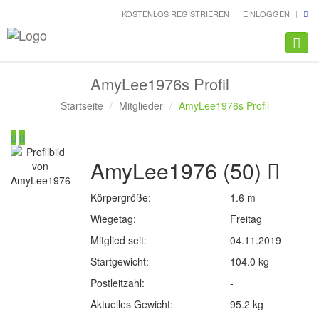
KOSTENLOS REGISTRIEREN
EINLOGGEN
Navig
AmyLee1976s Profil
Startseite
Mitglieder
AmyLee1976s Profil
AmyLee1976 (50)
Körpergröße:
1.6 m
Wiegetag:
Freitag
Mitglied seit:
04.11.2019
Startgewicht:
104.0 kg
Postleitzahl:
-
Aktuelles Gewicht:
95.2 kg