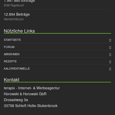
1.947.460 Einträge
Diät-Tagebuch
12.894 Beiträge
Abnehmforum
Nützliche Links
STARTSEITE
FORUM
ABNEHMEN
REZEPTE
KALORIENTABELLE
Kontakt
terapix - Internet- & Werbeagentur
Horowski & Horowski GbR
Drosselweg 3a
33758 Schloß Holte-Stukenbrock