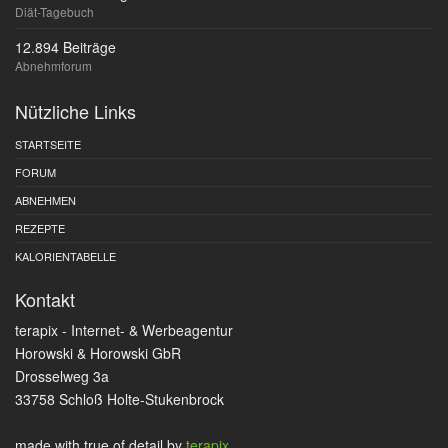
Diät-Tagebuch
12.894 Beiträge
Abnehmforum
Nützliche Links
STARTSEITE
FORUM
ABNEHMEN
REZEPTE
KALORIENTABELLE
Kontakt
terapix - Internet- & Werbeagentur
Horowski & Horowski GbR
Drosselweg 3a
33758 Schloß Holte-Stukenbrock
made with true
of detail by
terapix