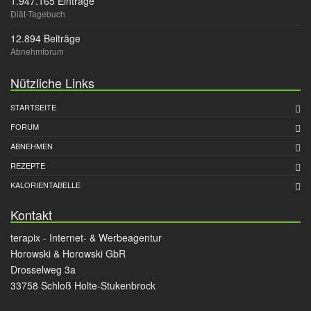
1.947.165 Einträge
Diät-Tagebuch
12.894 Beiträge
Abnehmforum
Nützliche Links
STARTSEITE
FORUM
ABNEHMEN
REZEPTE
KALORIENTABELLE
Kontakt
terapix - Internet- & Werbeagentur
Horowski & Horowski GbR
Drosselweg 3a
33758 Schloß Holte-Stukenbrock