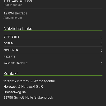
1.947.267 Einträge
Diät-Tagebuch
12.894 Beiträge
Abnehmforum
Nützliche Links
STARTSEITE
FORUM
ABNEHMEN
REZEPTE
KALORIENTABELLE
Kontakt
terapix - Internet- & Werbeagentur
Horowski & Horowski GbR
Drosselweg 3a
33758 Schloß Holte-Stukenbrock