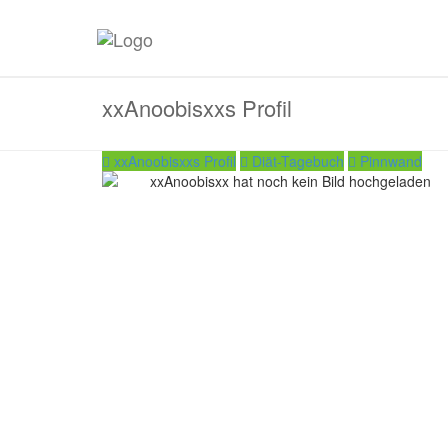
xxAnoobisxxs Profil
xxAnoobisxxs Profil
Diät-Tagebuch
Pinnwand