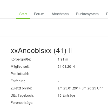
Start
Forum
Abnehmen
Punktesystem
R
xxAnoobisxx (41)
Körpergröße:
1.91 m
Mitglied seit:
24.01.2014
Postleitzahl:
-
Entferung:
-
Zuletzt online:
am 25.01.2014 um 20:25 Uhr
Diät-Tagebuch:
15 Einträge
Forenbeiträge:
-