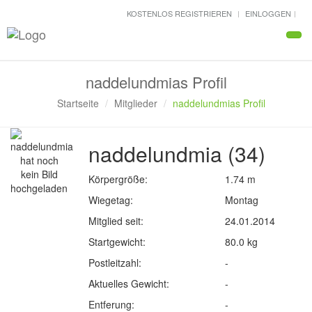
KOSTENLOS REGISTRIEREN
EINLOGGEN
Navi
naddelundmias Profil
Startseite
Mitglieder
naddelundmias Profil
naddelundmia (34)
Körpergröße:
1.74 m
Wiegetag:
Montag
Mitglied seit:
24.01.2014
Startgewicht:
80.0 kg
Postleitzahl:
-
Aktuelles Gewicht:
-
Entferung:
-