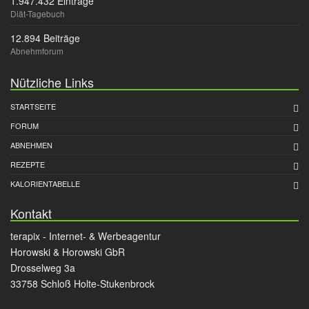
1.947.432 Einträge
Diät-Tagebuch
12.894 Beiträge
Abnehmforum
Nützliche Links
STARTSEITE
FORUM
ABNEHMEN
REZEPTE
KALORIENTABELLE
Kontakt
terapix - Internet- & Werbeagentur
Horowski & Horowski GbR
Drosselweg 3a
33758 Schloß Holte-Stukenbrock