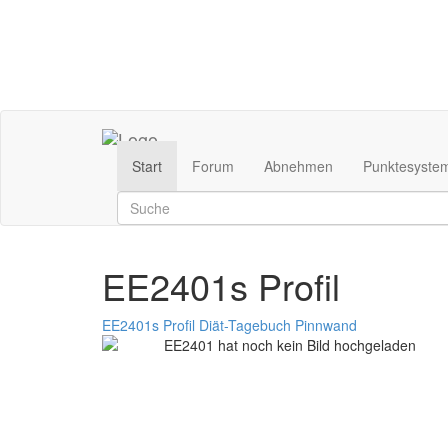
Start
Forum
Abnehmen
Punktesyste
EE2401s Profil
EE2401s Profil
Diät-Tagebuch
Pinnwand