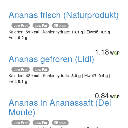
Ananas frisch (Naturprodukt)
Low Prot
Low Fat
Bonus
Kalorien:
59 kcal
| Kohlenhydrate:
13.1 g
| Eiweiß:
0.5 g
|
Fett:
0.2 g
1.18
W
G
P
Ananas gefroren (Lidl)
Low Prot
Low Fat
Kalorien:
42 kcal
| Kohlenhydrate:
8.0 g
| Eiweiß:
0.4 g
|
Fett:
0.1 g
0.84
W
G
P
Ananas in Ananassaft (Del
Monte)
Low Prot
Low Fat
Bonus