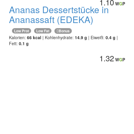
1.10
W
G
P
Ananas Dessertstücke in
Ananassaft (EDEKA)
Low Prot
Low Fat
Bonus
Kalorien:
66 kcal
| Kohlenhydrate:
14.9 g
| Eiweiß:
0.4 g
|
Fett:
0.1 g
1.32
W
G
P