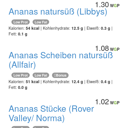
1.30
W
G
P
Ananas natursüß (Libbys)
Low Prot
Low Fat
Kalorien:
54 kcal
| Kohlenhydrate:
12.5 g
| Eiweiß:
0.3 g
|
Fett:
0.1 g
1.08
W
G
P
Ananas Scheiben natursüß
(Allfair)
Low Prot
Low Fat
Bonus
Kalorien:
51 kcal
| Kohlenhydrate:
12.4 g
| Eiweiß:
0.4 g
|
Fett:
0.0 g
1.02
W
G
P
Ananas Stücke (Rover
Valley/ Norma)