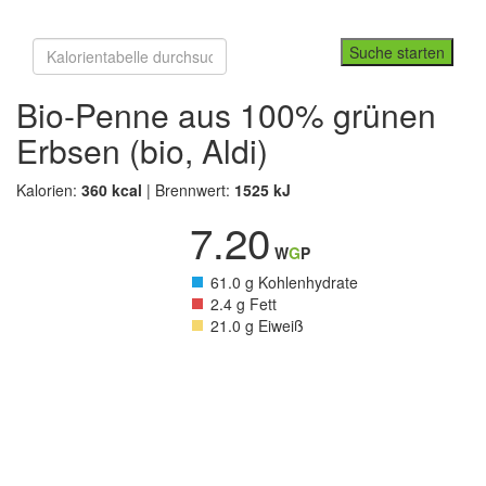
Suche starten
Bio-Penne aus 100% grünen
Erbsen (bio, Aldi)
Kalorien:
360 kcal
| Brennwert:
1525 kJ
7.20
W
G
P
61.0 g Kohlenhydrate
2.4 g Fett
21.0 g Eiweiß