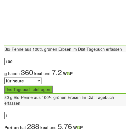
Bio-Penne aus 100% grünen Erbsen im Diät-Tagebuch erfassen
Hier kannst Du eine abgewogene Menge Bio-Penne aus 10
360
7.2
g
haben
kcal
und
W
G
P
Ins Tagebuch eintragen
80 g Bio-Penne aus 100% grünen Erbsen im Diät-Tagebuch
erfassen
Hier kannst Du eine Portion (80 g) Bio-Penne aus 100% grünen Erbs
288
5.76
Portion
hat
kcal
und
W
G
P