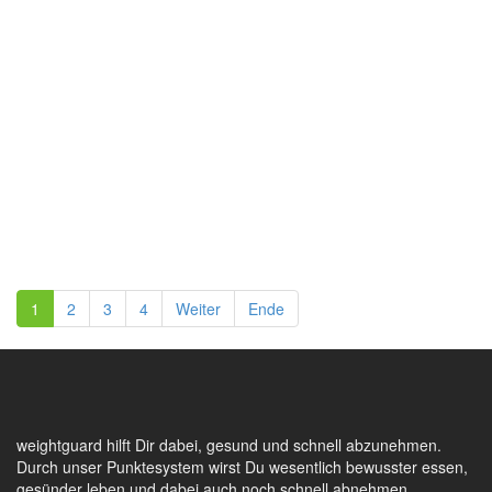
1
2
3
4
Weiter
Ende
weightguard hilft Dir dabei, gesund und schnell abzunehmen.
Durch unser Punktesystem wirst Du wesentlich bewusster essen,
gesünder leben und dabei auch noch schnell abnehmen.