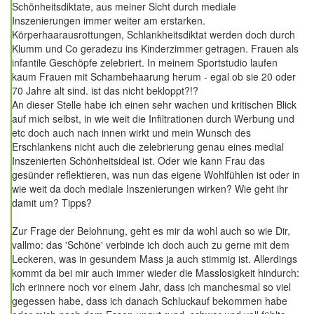
Schönheitsdiktate, aus meiner Sicht durch mediale
Inszenierungen immer weiter am erstarken.
Körperhaarausrottungen, Schlankheitsdiktat werden doch durch
Klumm und Co geradezu ins Kinderzimmer getragen. Frauen als
infantile Geschöpfe zelebriert. In meinem Sportstudio laufen
kaum Frauen mit Schambehaarung herum - egal ob sie 20 oder
70 Jahre alt sind. ist das nicht bekloppt?!?
An dieser Stelle habe ich einen sehr wachen und kritischen Blick
auf mich selbst, in wie weit die Infiltrationen durch Werbung und
etc doch auch nach innen wirkt und mein Wunsch des
Erschlankens nicht auch die zelebrierung genau eines medial
Inszenierten Schönheitsideal ist. Oder wie kann Frau das
gesünder reflektieren, was nun das eigene Wohlfühlen ist oder in
wie weit da doch mediale Inszenierungen wirken? Wie geht ihr
damit um? Tipps?
Zur Frage der Belohnung, geht es mir da wohl auch so wie Dir,
vallmo: das 'Schöne' verbinde ich doch auch zu gerne mit dem
Leckeren, was in gesundem Mass ja auch stimmig ist. Allerdings
kommt da bei mir auch immer wieder die Masslosigkeit hindurch:
Ich erinnere noch vor einem Jahr, dass ich manchesmal so viel
gegessen habe, dass ich danach Schluckauf bekommen habe