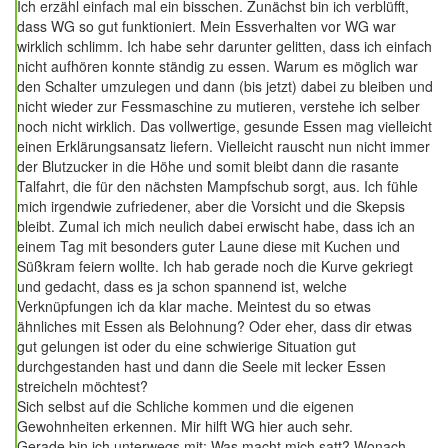
Ich erzähl einfach mal ein bisschen. Zunächst bin ich verblüfft,
dass WG so gut funktioniert. Mein Essverhalten vor WG war
wirklich schlimm. Ich habe sehr darunter gelitten, dass ich einfach
nicht aufhören konnte ständig zu essen. Warum es möglich war
den Schalter umzulegen und dann (bis jetzt) dabei zu bleiben und
nicht wieder zur Fessmaschine zu mutieren, verstehe ich selber
noch nicht wirklich. Das vollwertige, gesunde Essen mag vielleicht
einen Erklärungsansatz liefern. Vielleicht rauscht nun nicht immer
der Blutzucker in die Höhe und somit bleibt dann die rasante
Talfahrt, die für den nächsten Mampfschub sorgt, aus. Ich fühle
mich irgendwie zufriedener, aber die Vorsicht und die Skepsis
bleibt. Zumal ich mich neulich dabei erwischt habe, dass ich an
einem Tag mit besonders guter Laune diese mit Kuchen und
Süßkram feiern wollte. Ich hab gerade noch die Kurve gekriegt
und gedacht, dass es ja schon spannend ist, welche
Verknüpfungen ich da klar mache. Meintest du so etwas
ähnliches mit Essen als Belohnung? Oder eher, dass dir etwas
gut gelungen ist oder du eine schwierige Situation gut
durchgestanden hast und dann die Seele mit lecker Essen
streicheln möchtest?
Sich selbst auf die Schliche kommen und die eigenen
Gewohnheiten erkennen. Mir hilft WG hier auch sehr.
Gerade bin ich unterwegs mit: Was macht mich satt? Wonach