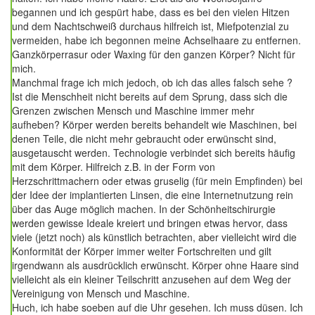
begannen und ich gespürt habe, dass es bei den vielen Hitzen
und dem Nachtschweiß durchaus hilfreich ist, Miefpotenzial zu
vermeiden, habe ich begonnen meine Achselhaare zu entfernen.
Ganzkörperrasur oder Waxing für den ganzen Körper? Nicht für
mich.
Manchmal frage ich mich jedoch, ob ich das alles falsch sehe ?
Ist die Menschheit nicht bereits auf dem Sprung, dass sich die
Grenzen zwischen Mensch und Maschine immer mehr
aufheben? Körper werden bereits behandelt wie Maschinen, bei
denen Teile, die nicht mehr gebraucht oder erwünscht sind,
ausgetauscht werden. Technologie verbindet sich bereits häufig
mit dem Körper. Hilfreich z.B. in der Form von
Herzschrittmachern oder etwas gruselig (für mein Empfinden) bei
der Idee der implantierten Linsen, die eine Internetnutzung rein
über das Auge möglich machen. In der Schönheitschirurgie
werden gewisse Ideale kreiert und bringen etwas hervor, dass
viele (jetzt noch) als künstlich betrachten, aber vielleicht wird die
Konformität der Körper immer weiter Fortschreiten und gilt
irgendwann als ausdrücklich erwünscht. Körper ohne Haare sind
vielleicht als ein kleiner Teilschritt anzusehen auf dem Weg der
Vereinigung von Mensch und Maschine.
Huch, ich habe soeben auf die Uhr gesehen. Ich muss düsen. Ich