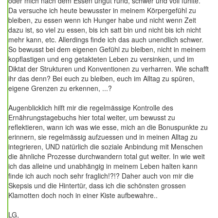
oder mich nach dem Essen ungut rund, schwer und voll fühlte.
Da versuche ich heute bewusster in meinem Körpergefühl zu
bleiben, zu essen wenn ich Hunger habe und nicht wenn Zeit
dazu ist, so viel zu essen, bis ich satt bin und nicht bis ich nicht
mehr kann, etc. Allerdings finde ich das auch unendlich schwer.
So bewusst bei dem eigenen Gefühl zu bleiben, nicht in meinem
kopflastigen und eng getakteten Leben zu versinken, und im
Diktat der Strukturen und Konventionen zu verharren. Wie schafft
ihr das denn? Bei euch zu bleiben, euch im Alltag zu spüren,
eigene Grenzen zu erkennen, ...?
Augenblicklich hilft mir die regelmässige Kontrolle des
Ernährungstagebuchs hier total weiter, um bewusst zu
reflektieren, wann ich was wie esse, mich an die Bonuspunkte zu
erinnern, sie regelmässig aufzuessen und in meinen Alltag zu
integrieren, UND natürlich die soziale Anbindung mit Menschen
die ähnliche Prozesse durchwandern total gut weiter. In wie weit
ich das alleine und unabhängig in meinem Leben halten kann
finde ich auch noch sehr fraglich!?!? Daher auch von mir die
Skepsis und die Hintertür, dass ich die schönsten grossen
Klamotten doch noch in einer Kiste aufbewahre..
LG,