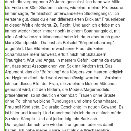
durch die vergangenen 30 Jahre geschickt. Ich habe war Mitte
bis Ende der 80er Studentin eines, wie einer meiner Professoren
immer sagte, "feminstisch unterwanderten Studiengangs". Ich
verstehe gut, dass du einen differenzierten Blick auf Frauenleben
in dieser Welt einforderst. Zu Recht. Und auch ich erlebe mich
immer wieder (oder immer noch) in einem Spannungsfeld, mit
allen Ambivalenzen. Manchmal habe ich dann aber auch ganz
klare Standpunkte. Du hast als Beispiel "Körperbehaarung"
angeführt. Das Bild einer erwachsene Frau, die keine
Schamhaare mehr aufweist, erfüllt mich mit Schaudern,
Traurigkeit, Wut und Angst. In meinem Gefühl kommt da etwas
an, dass setzt Assoziationen von Sex mit Kindern frei. Das
Argument, das die "Befreiung" des Körpers von Haaren lediglich
zur Hygiene dient, darf wohl vernachlässigt werden. - Verbinde
ich nun dieses Bild, der Frau, die zu einem kleinen Mädchen
gemacht wird, mit den Bildern, die Models/Magermodels
präsentieren, so ist deutlich erkennbar: Frauen ohne Brüste,
ohne Po, ohne weibliche Rundungen und ohne Schamhaare.
Frau soll Kind sein. Die uralte Geschichte im neuen Gewand. Es
ist bitter und traurig. Und manchmal bin ich dann einfach müde.
So viele Kämpfe. Und auf jeden folgt ein Backlash.
Du fragtest danach, wie wir damit umgehen, oder es damit
halten. Ich habe meine Haare. Erst als die Wechseljahre