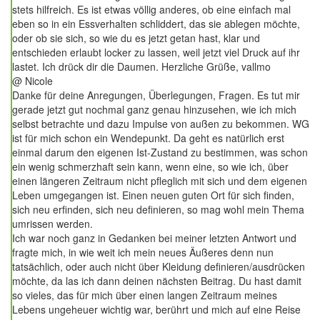
stets hilfreich. Es ist etwas völlig anderes, ob eine einfach mal
eben so in ein Essverhalten schliddert, das sie ablegen möchte,
oder ob sie sich, so wie du es jetzt getan hast, klar und
entschieden erlaubt locker zu lassen, weil jetzt viel Druck auf ihr
lastet. Ich drück dir die Daumen. Herzliche Grüße, vallmo
@ Nicole
Danke für deine Anregungen, Überlegungen, Fragen. Es tut mir
gerade jetzt gut nochmal ganz genau hinzusehen, wie ich mich
selbst betrachte und dazu Impulse von außen zu bekommen. WG
ist für mich schon ein Wendepunkt. Da geht es natürlich erst
einmal darum den eigenen Ist-Zustand zu bestimmen, was schon
ein wenig schmerzhaft sein kann, wenn eine, so wie ich, über
einen längeren Zeitraum nicht pfleglich mit sich und dem eigenen
Leben umgegangen ist. Einen neuen guten Ort für sich finden,
sich neu erfinden, sich neu definieren, so mag wohl mein Thema
umrissen werden.
Ich war noch ganz in Gedanken bei meiner letzten Antwort und
fragte mich, in wie weit ich mein neues Äußeres denn nun
tatsächlich, oder auch nicht über Kleidung definieren/ausdrücken
möchte, da las ich dann deinen nächsten Beitrag. Du hast damit
so vieles, das für mich über einen langen Zeitraum meines
Lebens ungeheuer wichtig war, berührt und mich auf eine Reise