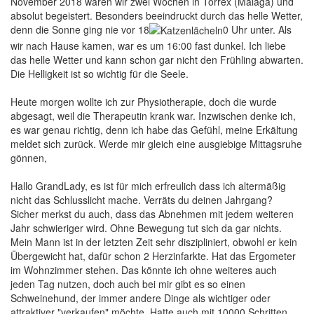
November 2018 waren wir zwei Wochen in Torrex (Malaga) und
absolut begeistert. Besonders beeindruckt durch das helle Wetter,
denn die Sonne ging nie vor 18
0 Uhr unter. Als
wir nach Hause kamen, war es um 16:00 fast dunkel. Ich liebe
das helle Wetter und kann schon gar nicht den Frühling abwarten.
Die Helligkeit ist so wichtig für die Seele.
Heute morgen wollte ich zur Physiotherapie, doch die wurde
abgesagt, weil die Therapeutin krank war. Inzwischen denke ich,
es war genau richtig, denn ich habe das Gefühl, meine Erkältung
meldet sich zurück. Werde mir gleich eine ausgiebige Mittagsruhe
gönnen,
Hallo GrandLady, es ist für mich erfreulich dass ich altermäßig
nicht das Schlusslicht mache. Verräts du deinen Jahrgang?
Sicher merkst du auch, dass das Abnehmen mit jedem weiteren
Jahr schwieriger wird. Ohne Bewegung tut sich da gar nichts.
Mein Mann ist in der letzten Zeit sehr diszipliniert, obwohl er kein
Übergewicht hat, dafür schon 2 Herzinfarkte. Hat das Ergometer
im Wohnzimmer stehen. Das könnte ich ohne weiteres auch
jeden Tag nutzen, doch auch bei mir gibt es so einen
Schweinehund, der immer andere Dinge als wichtiger oder
attraktiver "verkaufen" möchte. Hatte auch mit 10000 Schritten