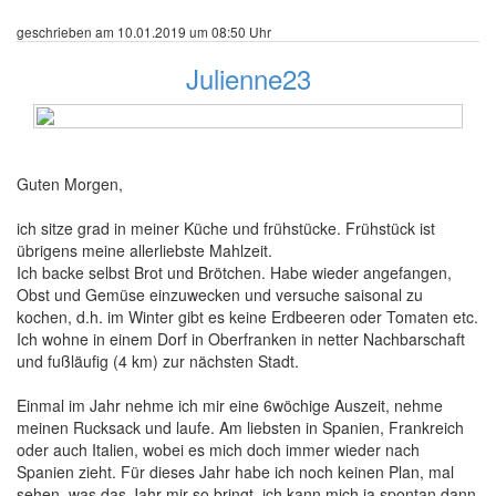
geschrieben am 10.01.2019 um 08:50 Uhr
Julienne23
8 Beiträge
Guten Morgen,
ich sitze grad in meiner Küche und frühstücke. Frühstück ist
übrigens meine allerliebste Mahlzeit.
Ich backe selbst Brot und Brötchen. Habe wieder angefangen,
Obst und Gemüse einzuwecken und versuche saisonal zu
kochen, d.h. im Winter gibt es keine Erdbeeren oder Tomaten etc.
Ich wohne in einem Dorf in Oberfranken in netter Nachbarschaft
und fußläufig (4 km) zur nächsten Stadt.
Einmal im Jahr nehme ich mir eine 6wöchige Auszeit, nehme
meinen Rucksack und laufe. Am liebsten in Spanien, Frankreich
oder auch Italien, wobei es mich doch immer wieder nach
Spanien zieht. Für dieses Jahr habe ich noch keinen Plan, mal
sehen, was das Jahr mir so bringt, ich kann mich ja spontan dann