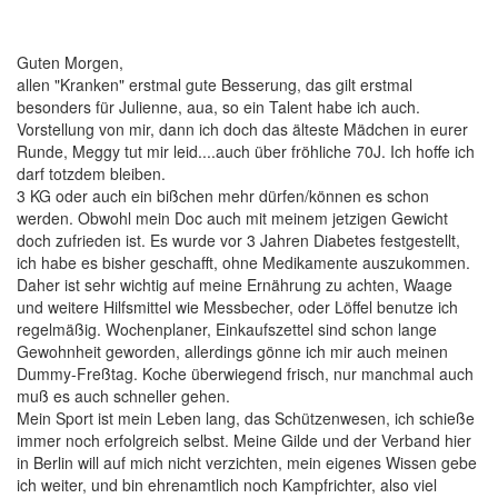
13 Beiträge
Guten Morgen,
allen "Kranken" erstmal gute Besserung, das gilt erstmal
besonders für Julienne, aua, so ein Talent habe ich auch.
Vorstellung von mir, dann ich doch das älteste Mädchen in eurer
Runde, Meggy tut mir leid....auch über fröhliche 70J. Ich hoffe ich
darf totzdem bleiben.
3 KG oder auch ein bißchen mehr dürfen/können es schon
werden. Obwohl mein Doc auch mit meinem jetzigen Gewicht
doch zufrieden ist. Es wurde vor 3 Jahren Diabetes festgestellt,
ich habe es bisher geschafft, ohne Medikamente auszukommen.
Daher ist sehr wichtig auf meine Ernährung zu achten, Waage
und weitere Hilfsmittel wie Messbecher, oder Löffel benutze ich
regelmäßig. Wochenplaner, Einkaufszettel sind schon lange
Gewohnheit geworden, allerdings gönne ich mir auch meinen
Dummy-Freßtag. Koche überwiegend frisch, nur manchmal auch
muß es auch schneller gehen.
Mein Sport ist mein Leben lang, das Schützenwesen, ich schieße
immer noch erfolgreich selbst. Meine Gilde und der Verband hier
in Berlin will auf mich nicht verzichten, mein eigenes Wissen gebe
ich weiter, und bin ehrenamtlich noch Kampfrichter, also viel