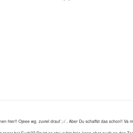
 hier!! Ojeee wg. zuviel drauf ;-/ . Aber Du schaffst das schon!! Va m
s roger bei Euch?? Dz ist es etw. ruhig hier, kann aber auch an den Te