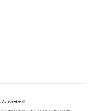
. Aufschreiben!!
mperaturen liegen. Bei uns hat es dz über 30°