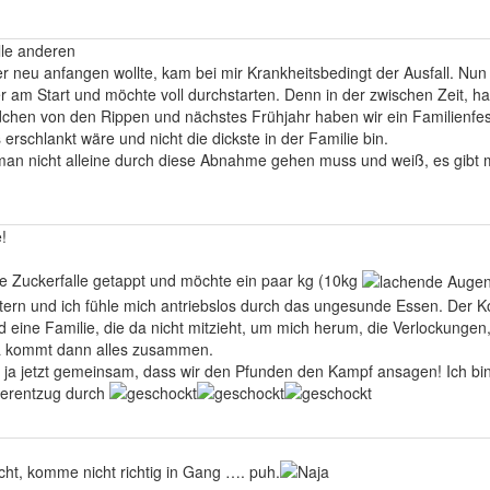
lle anderen
 neu anfangen wollte, kam bei mir Krankheitsbedingt der Ausfall. N
der am Start und möchte voll durchstarten. Denn in der zwischen Zeit, 
dchen von den Rippen und nächstes Frühjahr haben wir ein Familienfe
 erschlankt wäre und nicht die dickste in der Familie bin.
man nicht alleine durch diese Abnahme gehen muss und weiß, es gibt m
!
die Zuckerfalle getappt und möchte ein paar kg (10kg
tern und ich fühle mich antriebslos durch das ungesunde Essen. Der Ko
 eine Familie, die da nicht mitzieht, um mich herum, die Verlockungen,
da kommt dann alles zusammen.
 es ja jetzt gemeinsam, dass wir den Pfunden den Kampf ansagen! Ich bi
kerentzug durch
nicht, komme nicht richtig in Gang …. puh.