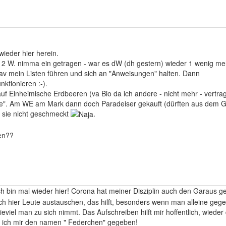
wieder hier herein.
on 2 W. nimma ein getragen - war es dW (dh gestern) wieder 1 wenig me
v mein Listen führen und sich an "Anweisungen" halten. Dann
nktionieren :-).
auf Einheimische Erdbeeren (va Bio da ich andere - nicht mehr - vertra
". Am WE am Mark dann doch Paradeiser gekauft (dürften aus dem G
 sie nicht geschmeckt
.
en??
h bin mal wieder hier! Corona hat meiner Disziplin auch den Garaus g
ch hier Leute austauschen, das hilft, besonders wenn man alleine gege
viel man zu sich nimmt. Das Aufschreiben hilft mir hoffentlich, wieder 
b ich mir den namen " Federchen" gegeben!