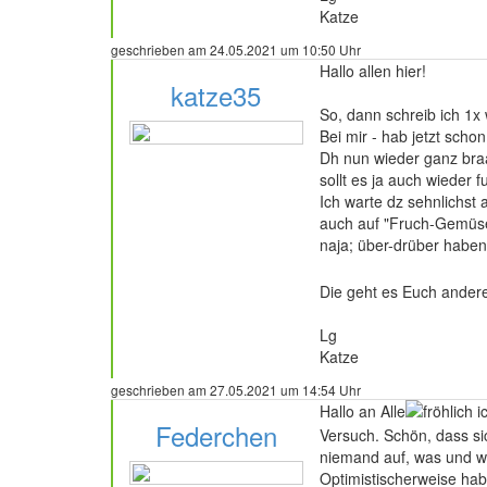
Katze
geschrieben am 24.05.2021 um 10:50 Uhr
Hallo allen hier!
katze35
So, dann schreib ich 1x 
Bei mir - hab jetzt sch
Dh nun wieder ganz braa
sollt es ja auch wieder fu
236 Beiträge
Ich warte dz sehnlichst 
auch auf "Fruch-Gemüse
naja; über-drüber haben
Die geht es Euch ander
Lg
Katze
geschrieben am 27.05.2021 um 14:54 Uhr
Hallo an Alle
ic
Federchen
Versuch. Schön, dass si
niemand auf, was und wie
Optimistischerweise ha