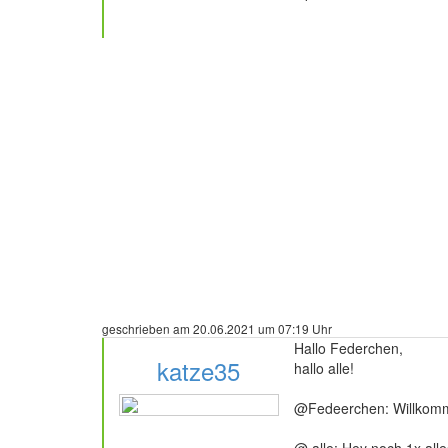
3 Beiträge
geschrieben am 20.06.2021 um 07:19 Uhr
Hallo Federchen,
katze35
hallo alle!
@Fedeerchen: Willkommen
@ alle: Hey noch 1x alle
236 Beiträge