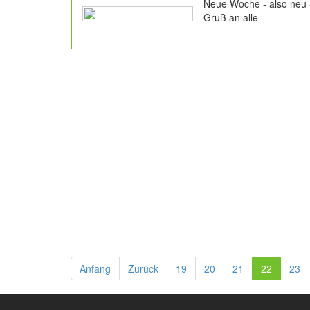
Neue Woche - also neu S
Gruß an alle
52 Beiträge
Anfang
Zurück
19
20
21
22
23