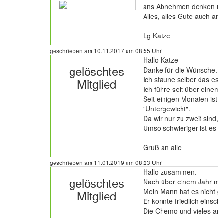
ans Abnehmen denken m
Alles, alles Gute auch 
236 Beiträge
Lg Katze
geschrieben am 10.11.2017 um 08:55 Uhr
Hallo Katze
gelöschtes
Danke für die Wünsche.
Ich staune selber das es
Mitglied
Ich führe seit über eine
Seit einigen Monaten is
"Untergewicht".
324 Beiträge
Da wir nur zu zweit sind
Umso schwieriger ist es 
Gruß an alle
geschrieben am 11.01.2019 um 08:23 Uhr
Hallo zusammen.
gelöschtes
Nach über einem Jahr me
Mein Mann hat es nicht 
Mitglied
Er konnte friedlich einsc
Die Chemo und vieles an