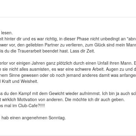
 lesen.
t hinter dir und es war richtig, in dieser Phase nicht unbedingt an "a
chwer vor, den geliebten Partner zu verlieren, zum Glück sind mein Man
is du die Trauerarbeit beendet hast. Lass dir Zeit.
erlor vor einigen Jahren ganz plötzlich durch einen Unfall ihren Mann
 sie nicht alles ausmisten, es war eine schwere Arbeit. Augen zu und
einem Sinne gewesen oder ob noch jemand anderes damit was anfange
l Kraft und Weisheit.
s du den Kampf mit dem Gewicht wieder aufnimmst. Ich bin ja auch sch
wirklich Motivation von anderen. Die möchte ich dir auch geben.
ns mal im Club-Cafe?!!!!
nd hab einen angenehmen Sonntag.