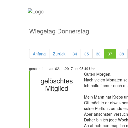
Wiegetag Donnerstag
Anfang
Zurück
34
35
36
37
38
geschrieben am 02.11.2017 um 05:49 Uhr
Guten Morgen,
gelöschtes
Nach vielen Monaten sch
Ich halte immer noch me
Mitglied
Mein Mann hat Krebs und
Oft möchte er etwas bes
324 Beiträge
seine Portion zuende e
Aber ansonsten versuch
Daher bin ich jede Woch
An abnehmen mag ich n