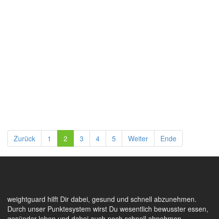
Zurück
1
2
3
4
5
Weiter
Ende
weightguard hilft Dir dabei, gesund und schnell abzunehmen.
Durch unser Punktesystem wirst Du wesentlich bewusster essen,
gesünder leben und dabei auch noch schnell abnehmen.