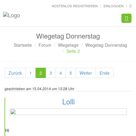
KOSTENLOS REGISTRIEREN
EINLOGGEN
Navig
Wiegetag Donnerstag
Startseite
Forum
Wiegetage
Wiegetag Donnerstag
Seite 2
Zurück
1
2
3
4
5
Weiter
Ende
geschrieben am 15.04.2014 um 13:28 Uhr
Lolli
53 Beiträge
Hi